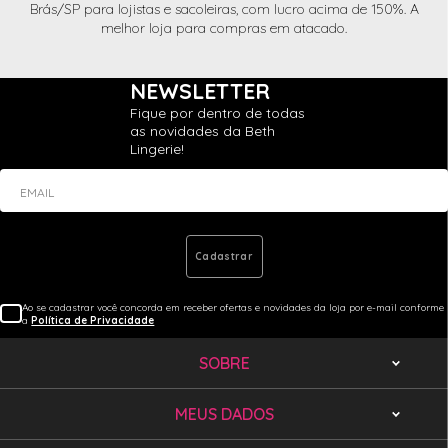
Brás/SP para lojistas e sacoleiras, com lucro acima de 150%. A
melhor loja para compras em atacado.
NEWSLETTER
Fique por dentro de todas
as novidades da Beth
Lingerie!
EMAIL
Cadastrar
Ao se cadastrar você concorda em receber ofertas e novidades da loja por e-mail conforme
a
Política de Privacidade
SOBRE
MEUS DADOS