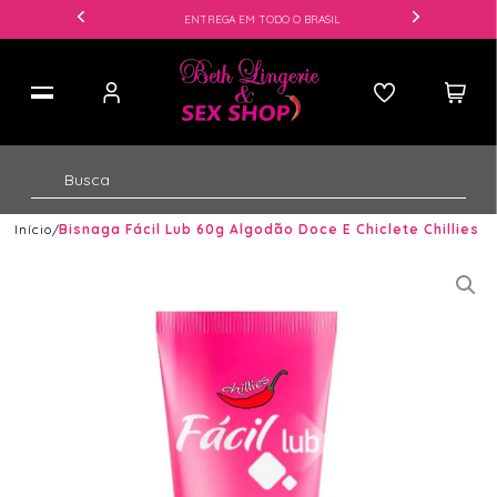
ENTREGA EM TODO O BRASIL
Início
Bisnaga Fácil Lub 60g Algodão Doce E Chiclete Chillies