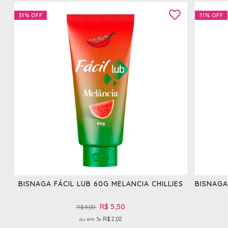
31%
OFF
31%
OFF
BISNAGA FÁCIL LUB 60G MELANCIA CHILLIES
BISNAGA
R$ 5,50
R$ 8,00
R$ 2,02
3x