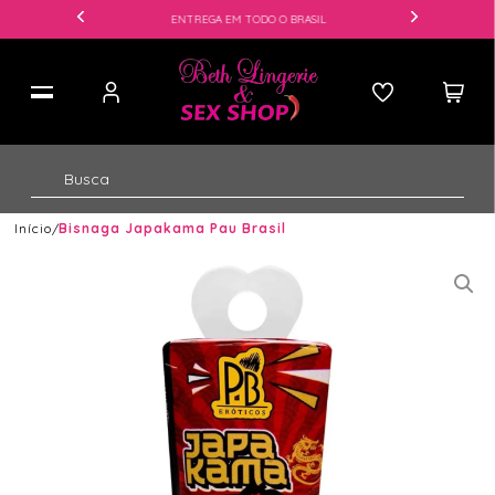
ENTREGA EM TODO O BRASIL
Início
Bisnaga Japakama Pau Brasil