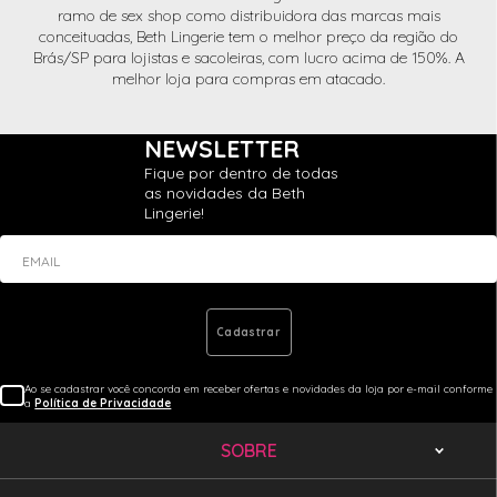
ramo de sex shop como distribuidora das marcas mais
conceituadas, Beth Lingerie tem o melhor preço da região do
Brás/SP para lojistas e sacoleiras, com lucro acima de 150%. A
melhor loja para compras em atacado.
NEWSLETTER
Fique por dentro de todas
as novidades da Beth
Lingerie!
EMAIL
Cadastrar
Ao se cadastrar você concorda em receber ofertas e novidades da loja por e-mail conforme
a
Política de Privacidade
SOBRE