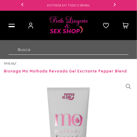
ENTREGA EM TODO O BRASIL
Início
Bisnaga Mo Molhada Revoada Gel Excitante Pepper Blend