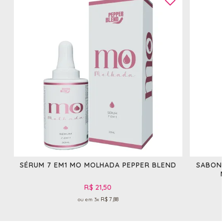
SÉRUM 7 EM1 MO MOLHADA PEPPER BLEND
SABON
R$ 21,50
R$ 7,88
3x