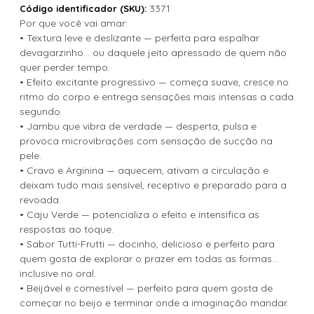
3371
Código identificador (SKU):
Por que você vai amar:
• Textura leve e deslizante — perfeita para espalhar
devagarzinho… ou daquele jeito apressado de quem não
quer perder tempo.
• Efeito excitante progressivo — começa suave, cresce no
ritmo do corpo e entrega sensações mais intensas a cada
segundo.
• Jambu que vibra de verdade — desperta, pulsa e
provoca microvibrações com sensação de sucção na
pele.
• Cravo e Arginina — aquecem, ativam a circulação e
deixam tudo mais sensível, receptivo e preparado para a
revoada.
• Caju Verde — potencializa o efeito e intensifica as
respostas ao toque.
• Sabor Tutti-Frutti — docinho, delicioso e perfeito para
quem gosta de explorar o prazer em todas as formas…
inclusive no oral.
• Beijável e comestível — perfeito para quem gosta de
começar no beijo e terminar onde a imaginação mandar.