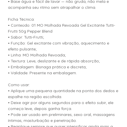
• Base água e fácil de lavar — não gruda, não mela e
acompanha seu ritmo sem atrapalhar o clima.
Ficha Técnica:
• Conteúdo: 01 MO Molhada Revoada Gel Excitante Tutti-
Frutti 50g Pepper Blend
• Sabor: Tutti-Frutti;
• Função: Gel excitante com vibração, aquecimento e
efeito pulsante;
• Linha: MO Molhada Revoada;
• Textura: Leve, deslizante e de rápida absorção;
• Embalagem: Bisnaga prática e discreta;
• Validade: Presente na embalagem.
Como usar:
• Aplique uma pequena quantidade na ponta dos dedos e
espalhe na região escolhida.
• Deixe agir por alguns segundos para o efeito subir, ele
começa leve, depois ganha força.
• Pode ser usado em preliminares, sexo oral, massagens
íntimas, masturbação e penetração.
• Reaplique sempre que quiser intensificar ainda mais a