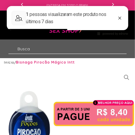
ENTREGA EM TODO O BRASIL
Início
Bisnaga Pirocão Mágico Intt