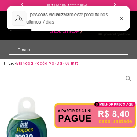
ENTREGA EM TODO O BRASIL
Início
Bisnaga Poção Vo-Da-Ku Intt