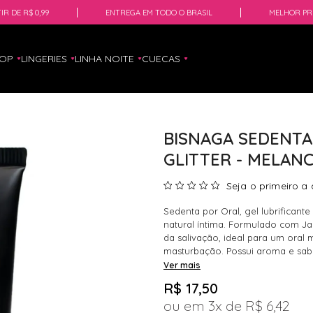
IR DE R$ 0,99
ENTREGA EM TODO O BRASIL
MELHOR PR
HOP
LINGERIES
LINHA NOITE
CUECAS
BISNAGA SEDENTA
GLITTER - MELANC
Seja o primeiro a 
Sedenta por Oral, gel lubrificante
natural íntima. Formulado com J
da salivação, ideal para um oral
masturbação. Possui aroma e sabo
Ver mais
R$ 17,50
3x
R$ 6,42