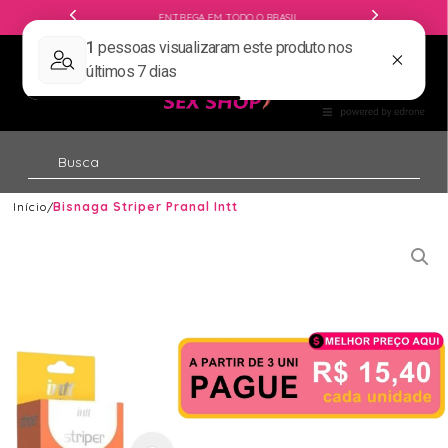
ENTREGA EM TODO O BRASIL
Início
Bisnaga Striper Pranal Intt