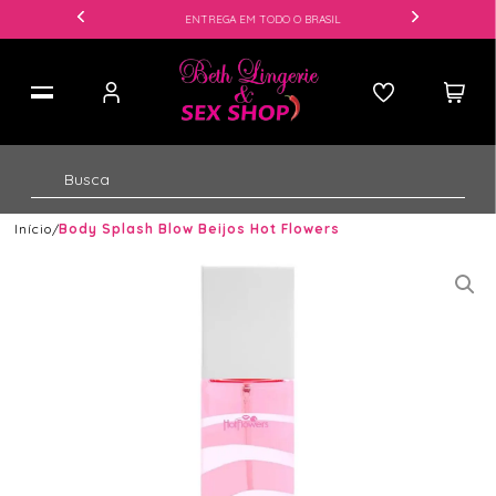
ENTREGA EM TODO O BRASIL
Início
Body Splash Blow Beijos Hot Flowers