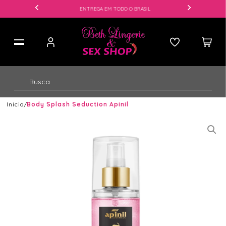
ENTREGA EM TODO O BRASIL
Início
Body Splash Seduction Apinil