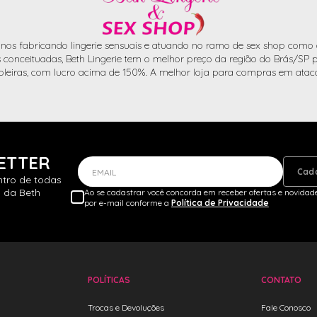
nos fabricando lingerie sensuais e atuando no ramo de sex shop como d
conceituadas, Beth Lingerie tem o melhor preço da região do Brás/SP pa
oleiras, com lucro acima de 150%. A melhor loja para compras em atac
ETTER
Cad
EMAIL
ntro de todas
 da Beth
Ao se cadastrar você concorda em receber ofertas e novidade
por e-mail conforme a
Política de Privacidade
POLÍTICAS
CONTATO
Trocas e Devoluções
Fale Conosco