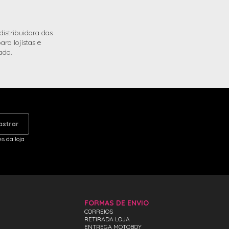
istribuidora das
ra lojistas e
ado.
astrar
s da loja
FORMAS DE ENVIO
CORREIOS
RETIRADA LOJA
ENTREGA MOTOBOY