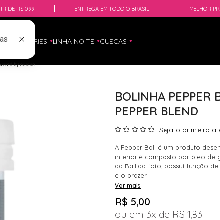
IR DE R$ 0,99
ENTREGA EM TODO O BRASIL
MELHOR PR
HOP
LINGERIES
LINHA NOITE
CUECAS
BOLINHA PEPPER 
PEPPER BLEND
Seja o primeiro a 
A Pepper Ball é um produto desen
interior é composto por óleo de gi
da Ball da foto, possui função de
e o prazer.
Ver mais
R$ 5,00
3x
R$ 1,83