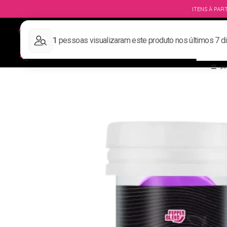
ITENS À PART
DIA DOS PAIS 💙
MARCAS
SEX S