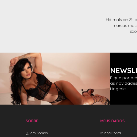
Há mais de 25 a
marcas mais 
sac
NEWSL
Fique por de
as novidades
Lingerie!
SOBRE
MEUS DADOS
Quem Somos
Minha Conta