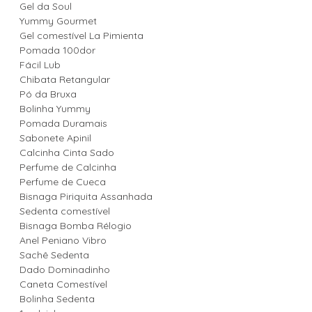
Gel da Soul
Yummy Gourmet
Gel comestível La Pimienta
Pomada 100dor
Fácil Lub
Chibata Retangular
Pó da Bruxa
Bolinha Yummy
Pomada Duramais
Sabonete Apinil
Calcinha Cinta Sado
Perfume de Calcinha
Perfume de Cueca
Bisnaga Piriquita Assanhada
Sedenta comestível
Bisnaga Bomba Rélogio
Anel Peniano Vibro
Sachê Sedenta
Dado Dominadinho
Caneta Comestível
Bolinha Sedenta