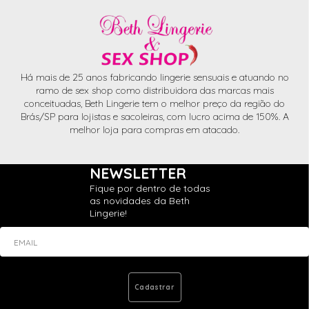
Há mais de 25 anos fabricando lingerie sensuais e atuando no
ramo de sex shop como distribuidora das marcas mais
conceituadas, Beth Lingerie tem o melhor preço da região do
Brás/SP para lojistas e sacoleiras, com lucro acima de 150%. A
melhor loja para compras em atacado.
NEWSLETTER
Fique por dentro de todas
as novidades da Beth
Lingerie!
EMAIL
Cadastrar