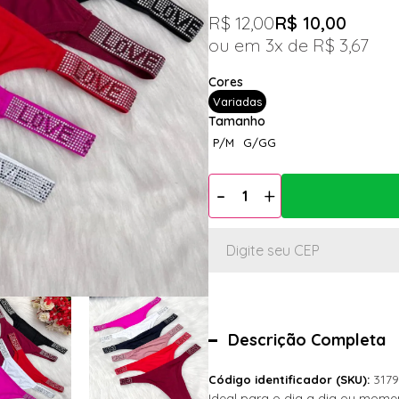
R$ 12,00
R$ 10,00
3x
R$ 3,67
Variadas
P/M
G/GG
Descrição Completa
3179
Código identificador (SKU):
Ideal para o dia a dia ou mome