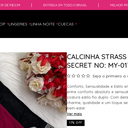
IR DE R$ 0,99
ENTREGA EM TODO O BRASIL
MELHOR PR
HOP
LINGERIES
LINHA NOITE
CUECAS
CALCINHA STRASS 
SECRET NO: MY-01
Seja o primeiro a 
Conforto, Sensualidade e Estilo e
entre conforto absoluto e sensu
costura estilo fio duplo. Com det
charme, qualidade e um toque se
bem-estar.
Ver mais
17% OFF