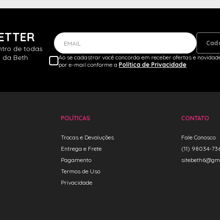
ETTER
Cad
EMAIL
ntro de todas
 da Beth
Ao se cadastrar você concorda em receber ofertas e novidade
por e-mail conforme a
Política de Privacidade
POLÍTICAS
CONTATO
Trocas e Devoluções
Fale Conosco
Entrega e Frete
(11) 98034-73
Pagamento
sitebeth6@gm
Termos de Uso
Privacidade