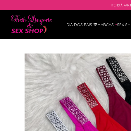
ITENS À PART
DIA DOS PAIS 💙
MARCAS
SEX S