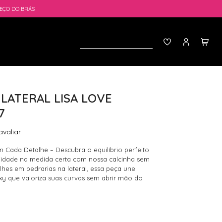
EÇO DO BRÁS
LATERAL LISA LOVE
7
avaliar
m Cada Detalhe – Descubra o equilíbrio perfeito
alidade na medida certa com nossa calcinha sem
alhes em pedrarias na lateral, essa peça une
xy que valoriza suas curvas sem abrir mão do