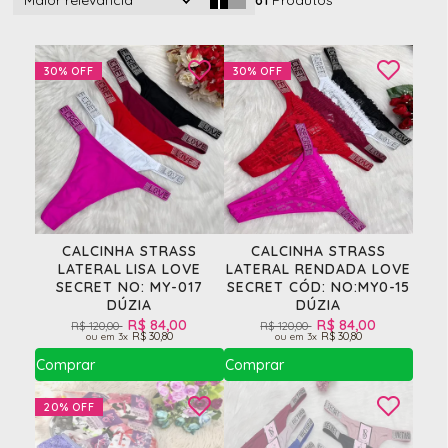
Maior relevância
61
Produtos
30%
OFF
30%
OFF
CALCINHA STRASS
CALCINHA STRASS
LATERAL LISA LOVE
LATERAL RENDADA LOVE
SECRET NO: MY-017
SECRET CÓD: NO:MY0-15
DÚZIA
DÚZIA
R$ 84,00
R$ 84,00
R$ 120,00
R$ 120,00
R$ 30,80
R$ 30,80
3x
3x
20%
OFF