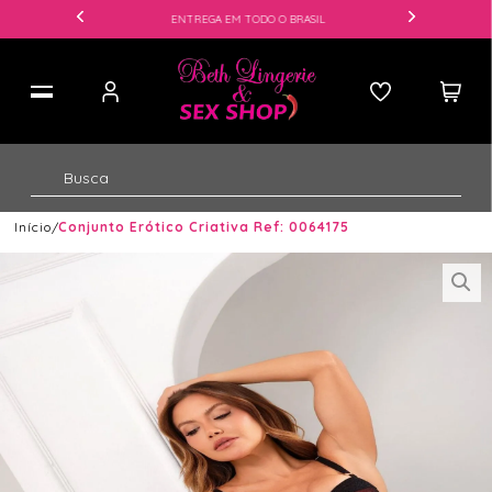
ENTREGA EM TODO O BRASIL
Início
Conjunto Erótico Criativa Ref: 0064175