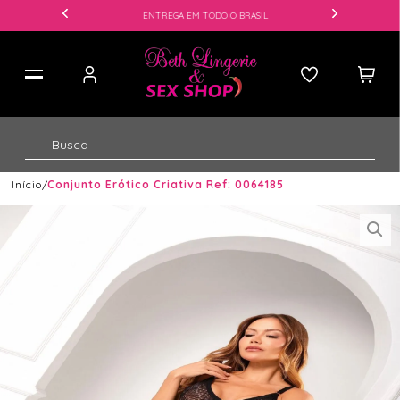
ENTREGA EM TODO O BRASIL
Início
Conjunto Erótico Criativa Ref: 0064185