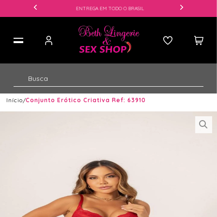
ENTREGA EM TODO O BRASIL
Início
Conjunto Erótico Criativa Ref: 63910