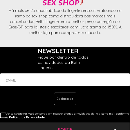
Há mais de 25 anos fabricando lingerie sensuais e atuando no
ramo de sex shop como distribuidora das marcas mais
conceituadas, Beth Lingerie tem o melhor preço da região do
Brás/SP para lojistas e sacoleiras, com lucro acima de 150%. A
melhor loja para compras em atacado.
NEWSLETTER
Fique por dentro de todas
as novidades da Beth
Lingerie!
EMAIL
Cadastrar
Ao se cadastrar você concorda em receber ofertas e novidades da loja por e-mail conforme
a
Política de Privacidade
SOBRE