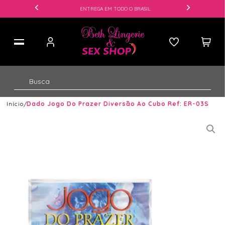
ENTREGA EM TODO O BRASIL
Início
Dado Jogo Do Prazer Diversão Ao Cubo Ref: ER-03S