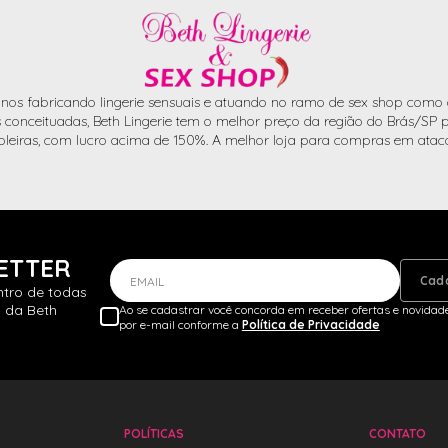
nos fabricando lingerie sensuais e atuando no ramo de sex shop como d
conceituadas, Beth Lingerie tem o melhor preço da região do Brás/SP pa
oleiras, com lucro acima de 150%. A melhor loja para compras em atac
ETTER
Cad
EMAIL
ntro de todas
 da Beth
Ao se cadastrar você concorda em receber ofertas e novidade
por e-mail conforme a
Política de Privacidade
POLÍTICAS
CONTATO