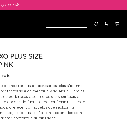
EÇO DO BRÁS
XO PLUS SIZE
PINK
avaliar
ue apenas roupas ou acessórios; elas são uma
rar fantasias e apimentar a vida sexual. Para as
esde poderosas e sedutoras até submissas e
de opções de fantasia erótica feminina. Desde
sadas, oferecendo modelos que realçam a
m disso, as fantasias são confeccionadas com
arantir conforto e durabilidade.