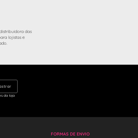
istribuidora das
ra lojistas e
ado.
astrar
s da loja
FORMAS DE ENVIO