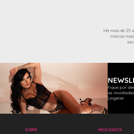
Há mais de 25 a
marcas mais 
sac
NEWSL
Fique por de
as novidades
Lingerie!
SOBRE
MEUS DADOS