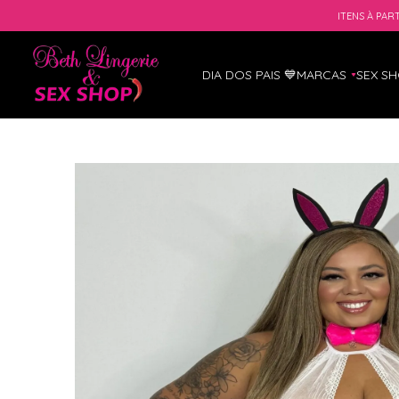
ITENS À PART
DIA DOS PAIS 💙
MARCAS
SEX S