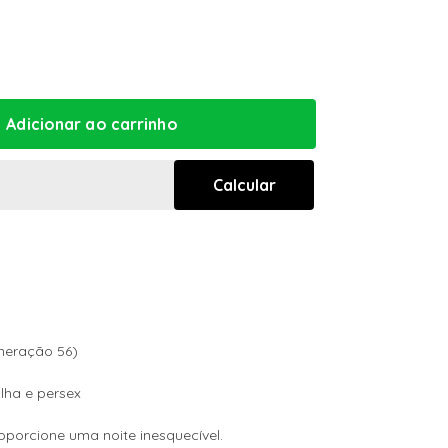
1
úmeração 56)
lha e persex
oporcione uma noite inesquecível.