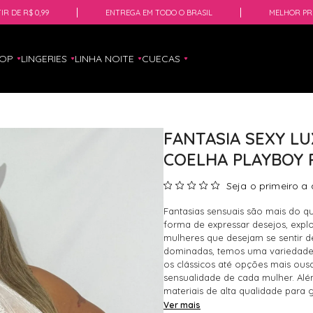
IR DE R$ 0,99
ENTREGA EM TODO O BRASIL
MELHOR PR
HOP
LINGERIES
LINHA NOITE
CUECAS
FANTASIA SEXY LU
COELHA PLAYBOY 
Seja o primeiro a 
Fantasias sensuais são mais do q
forma de expressar desejos, explo
mulheres que desejam se sentir d
dominadas, temos uma variedade 
os clássicos até opções mais ou
sensualidade de cada mulher. Alé
materiais de alta qualidade para g
Ver mais