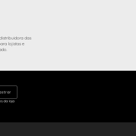
istribuidora das
ra lojistas e
ado.
astrar
s da loja