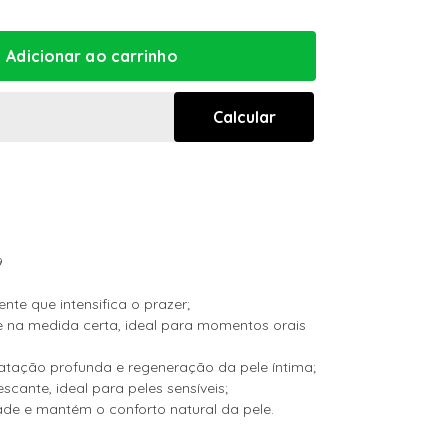
9
ente que intensifica o prazer;
e na medida certa, ideal para momentos orais
ratação profunda e regeneração da pele íntima;
scante, ideal para peles sensíveis;
ade e mantém o conforto natural da pele.