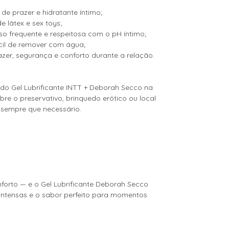
 de prazer e hidratante íntimo;
 látex e sex toys;
so frequente e respeitosa com o pH íntimo;
ácil de remover com água;
zer, segurança e conforto durante a relação.
do Gel Lubrificante INTT + Deborah Secco na
bre o preservativo, brinquedo erótico ou local
e sempre que necessário.
orto — e o Gel Lubrificante Deborah Secco
intensas e o sabor perfeito para momentos