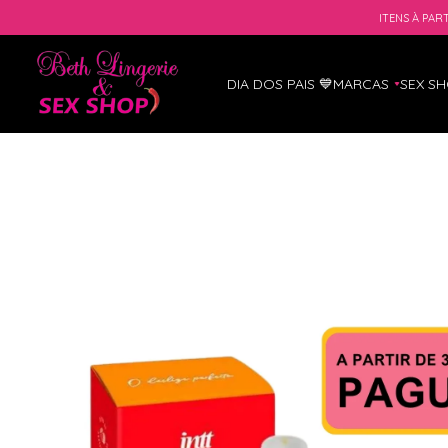
ITENS À PART
DIA DOS PAIS 💙
MARCAS
SEX S