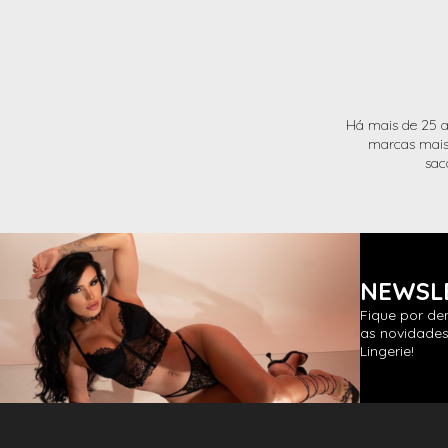
Há mais de 25 a
marcas mais 
sac
NEWSL
Fique por de
as novidades
Lingerie!