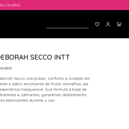
EÇO DO BRÁS
DEBORAH SECCO INTT
avaliar
 Deborah Secco une prazer, conforto e cuidado em
nte e sabor envolvente de frutas vermelhas, ele
xperiência inesquecível. Sua fórmula à base de
dratantes e calmantes, garantindo deslizamento
s estimulantes durante o uso.