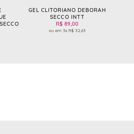
E
GEL CLITORIANO DEBORAH
GE
UE
SECCO INTT
PICA
 SECCO
R$ 89,00
3x
R$ 32,63