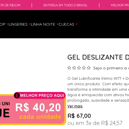
IR DE R$ 0,99
ENTREGA EM TODO O BRASIL
MELHOR PR
HOP
LINGERIES
LINHA NOITE
CUECAS
GEL DESLIZANTE 
Seja o primeiro a 
O Gel Lubrificante Íntimo INTT +
um único produto. Com efeito que
transforma a intimidade em uma e
água é enriquecida com ativos hi
prolongado, suavidade e sensaçõe
Ver mais
R$ 67,00
3x
R$ 24,57