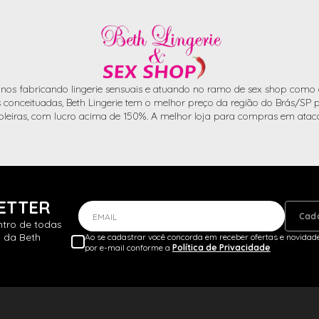
nos fabricando lingerie sensuais e atuando no ramo de sex shop como d
conceituadas, Beth Lingerie tem o melhor preço da região do Brás/SP pa
oleiras, com lucro acima de 150%. A melhor loja para compras em atac
ETTER
Cad
EMAIL
ntro de todas
 da Beth
Ao se cadastrar você concorda em receber ofertas e novidade
por e-mail conforme a
Política de Privacidade