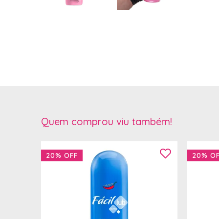
Quem comprou viu também!
20%
OFF
20%
O