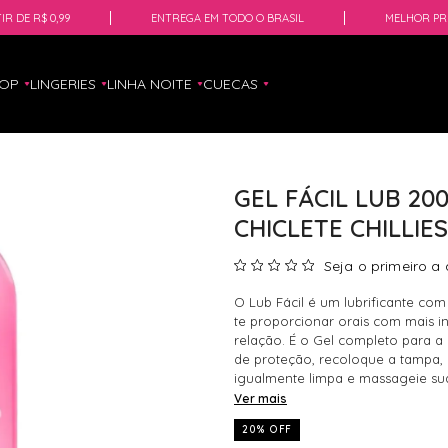
IR DE R$ 0,99
ENTREGA EM TODO O BRASIL
MELHOR PR
HOP
LINGERIES
LINHA NOITE
CUECAS
GEL FÁCIL LUB 2
CHICLETE CHILLIES
Seja o primeiro a 
O Lub Fácil é um lubrificante com
te proporcionar orais com mais in
relação. É o Gel completo para a 
de proteção, recoloque a tampa, 
igualmente limpa e massageie su
Ver mais
20% OFF