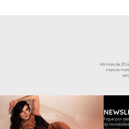
Há mais de 25 a
marcas mais 
sac
NEWSL
Fique por de
as novidades