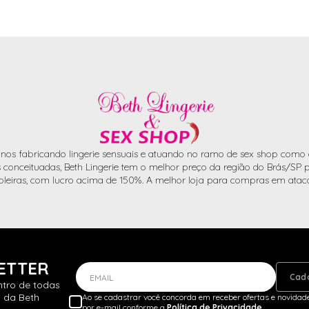
nos fabricando lingerie sensuais e atuando no ramo de sex shop como d
conceituadas, Beth Lingerie tem o melhor preço da região do Brás/SP pa
oleiras, com lucro acima de 150%. A melhor loja para compras em atac
ETTER
Cad
EMAIL
ntro de todas
 da Beth
Ao se cadastrar você concorda em receber ofertas e novidade
por e-mail conforme a
Política de Privacidade