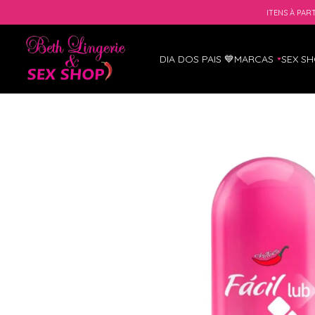
ITENS À PART
DIA DOS PAIS 💙
MARCAS
SEX S