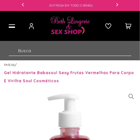
ENTREGA EM TODO O BRASIL
Início
Gel Hidratante Babasoul Sexy Frutas Vermelhas Para Corpo
E Virilha Soul Cosméticos