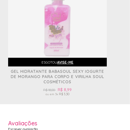
ESGOTOU
AVISE-ME
GEL HIDRATANTE BABASOUL SEXY IOGURTE
DE MORANGO PARA CORPO E VIRILHA SOUL
COSMÉTICOS
R$ 8,99
R$ 18,00
R$ 3,30
3x
Avaliações
Escrever avaliação