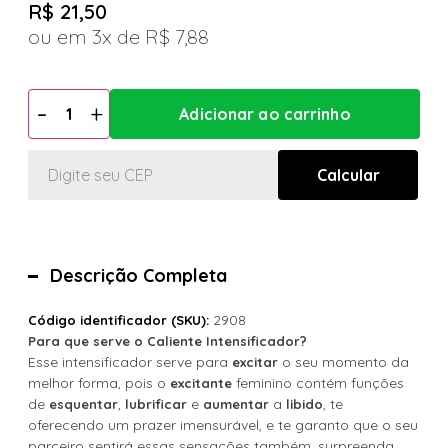
R$ 21,50
3x
R$ 7,88
Descrição Completa
2908
Código identificador (SKU):
Para que serve o Caliente Intensificador?
Esse intensificador serve para
o seu momento da
excitar
melhor forma, pois o
feminino contém funções
excitante
de
,
e
a
, te
esquentar
lubrificar
aumentar
libido
oferecendo um prazer imensurável, e te garanto que o seu
parceiro sentirá essas sensações também, surpreenda