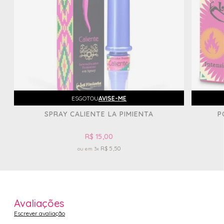
ESGOTOU
AVISE-ME
SPRAY CALIENTE LA PIMIENTA
P
R$ 15,00
R$ 5,50
3x
Avaliações
Escrever avaliação