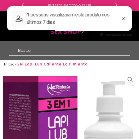
ENTREGA EM TODO O BRASIL
Início
Gel Lapi Lub Caliente La Pimienta