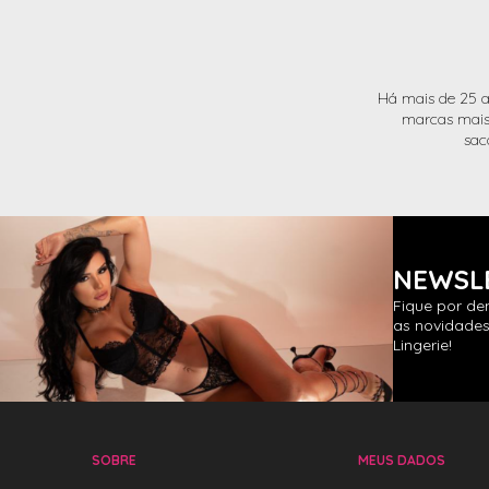
Há mais de 25 a
marcas mais 
sac
NEWSL
Fique por de
as novidades
Lingerie!
SOBRE
MEUS DADOS