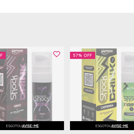
F
57%
OFF
ESGOTOU
AVISE-ME
ESGOTOU
AVISE-ME