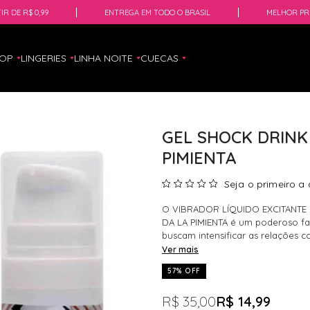
IR DE R$ 0,99
ENTREGA EM TODO O BRASIL
MELHOR PR
HOP
LINGERIES
LINHA NOITE
CUECAS
GEL SHOCK DRINK
PIMIENTA
Seja o primeiro a 
O VIBRADOR LÍQUIDO EXCITANTE
DA LA PIMIENTA é um poderoso fac
buscam intensificar as relações 
Ver mais
57% OFF
R$ 35,00
R$ 14,99