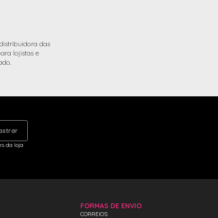
istribuidora das
ra lojistas e
ado.
astrar
s da loja
FORMAS DE ENVIO
CORREIOS