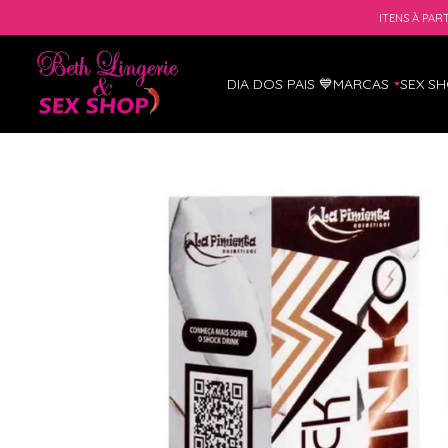
ITENS À PART
DIA DOS PAIS 💙
MARCAS
SEX S