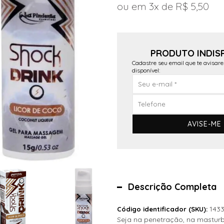
3x
R$ 5,50
PRODUTO INDIS
Cadastre seu email que te avisar
disponível:
AVISE-ME
Descrição Completa
143
Código identificador (SKU):
Seja na penetração, na masturb