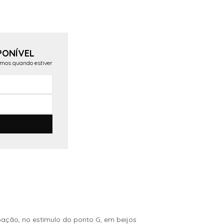
PONÍVEL
emos quando estiver
3
ação, no estímulo do ponto G, em beijos