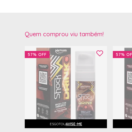
Quem comprou viu também!
57%
OFF
57%
OF
ESGOTOU
AVISE-ME