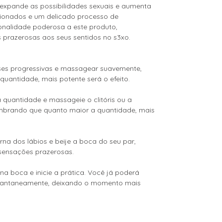
le expande as possibilidades sexuais e aumenta
cionados e um delicado processo de
onalidade poderosa a este produto,
prazerosas aos seus sentidos no s3xo.
oses progressivas e massagear suavemente,
uantidade, mais potente será o efeito.
quantidade e massageie o clitóris ou a
embrando que quanto maior a quantidade, mais
rna dos lábios e beije a boca do seu par,
sensações prazerosas.
a boca e inicie a prática. Você já poderá
nstantaneamente, deixando o momento mais