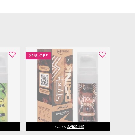
29%
OFF
ESGOTOU
AVISE-ME