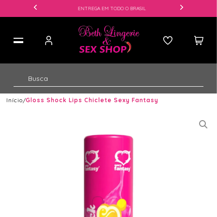
ENTREGA EM TODO O BRASIL
Início
Gloss Shock Lips Chiclete Sexy Fantasy