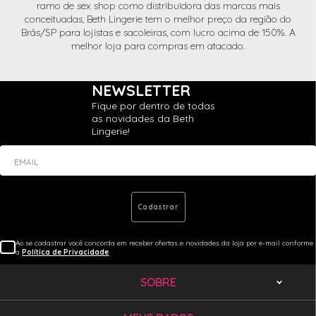
ramo de sex shop como distribuidora das marcas mais
conceituadas, Beth Lingerie tem o melhor preço da região do
Brás/SP para lojistas e sacoleiras, com lucro acima de 150%. A
melhor loja para compras em atacado.
NEWSLETTER
Fique por dentro de todas
as novidades da Beth
Lingerie!
EMAIL
Cadastrar
Ao se cadastrar você concorda em receber ofertas e novidades da loja por e-mail conforme
a
Política de Privacidade
SOBRE