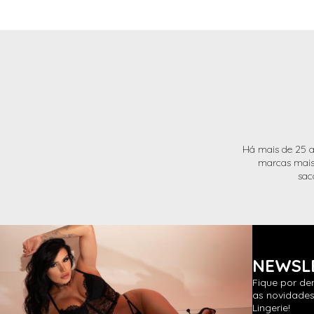
Há mais de 25 a
marcas mais 
sac
NEWSL
Fique por de
as novidades
Lingerie!