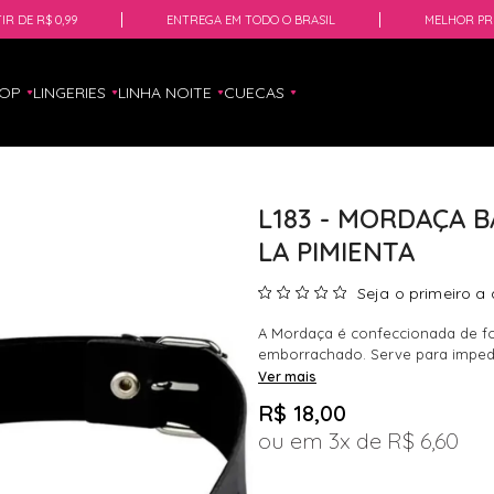
IR DE R$ 0,99
ENTREGA EM TODO O BRASIL
MELHOR PR
HOP
LINGERIES
LINHA NOITE
CUECAS
L183 - MORDAÇA 
LA PIMIENTA
Seja o primeiro a 
A Mordaça é confeccionada de f
emborrachado. Serve para impedir
Ver mais
R$ 18,00
3x
R$ 6,60