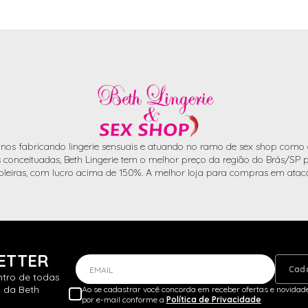
nos fabricando lingerie sensuais e atuando no ramo de sex shop como d
conceituadas, Beth Lingerie tem o melhor preço da região do Brás/SP pa
oleiras, com lucro acima de 150%. A melhor loja para compras em atac
ETTER
Cad
EMAIL
ntro de todas
 da Beth
Ao se cadastrar você concorda em receber ofertas e novidade
por e-mail conforme a
Política de Privacidade