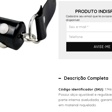
PRODUTO INDIS
Cadastre seu email que te avisar
disponível:
AVISE-ME
Descrição Completa
1746
Código identificador (SKU):
Possui alça ajustável e regulá
parte interna aveludada, garan
em material niquelado.