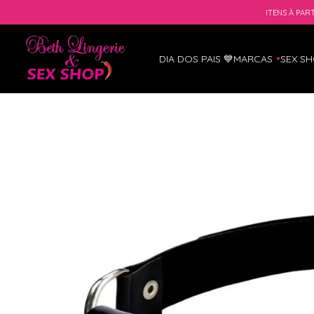
ITENS À PART
DIA DOS PAIS 💙
MARCAS
SEX S