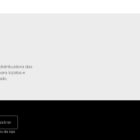
istribuidora das
ra lojistas e
ado.
astrar
s da loja