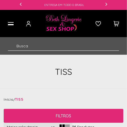
ENTREGA EM TODO O BRASIL
TISS
Início
TISS
FILTROS