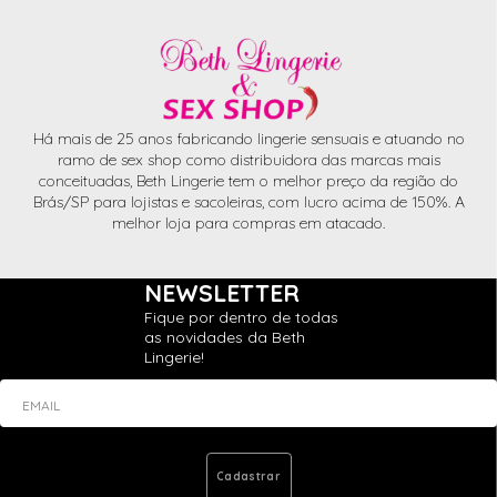
Há mais de 25 anos fabricando lingerie sensuais e atuando no
ramo de sex shop como distribuidora das marcas mais
conceituadas, Beth Lingerie tem o melhor preço da região do
Brás/SP para lojistas e sacoleiras, com lucro acima de 150%. A
melhor loja para compras em atacado.
NEWSLETTER
Fique por dentro de todas
as novidades da Beth
Lingerie!
EMAIL
Cadastrar