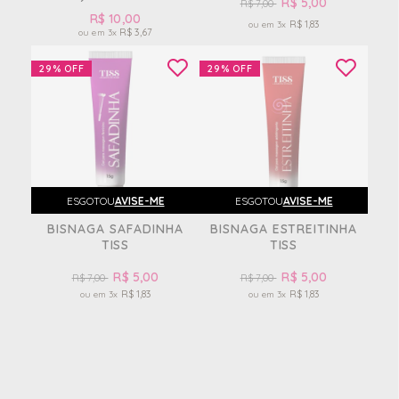
R$ 5,00
R$ 7,00
R$ 10,00
R$ 1,83
3x
R$ 3,67
3x
29%
OFF
29%
OFF
ESGOTOU
AVISE-ME
ESGOTOU
AVISE-ME
BISNAGA SAFADINHA
BISNAGA ESTREITINHA
TISS
TISS
R$ 5,00
R$ 5,00
R$ 7,00
R$ 7,00
R$ 1,83
R$ 1,83
3x
3x