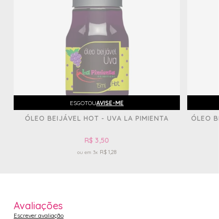
ESGOTOU
AVISE-ME
ÓLEO BEIJÁVEL HOT - UVA LA PIMIENTA
ÓLEO B
R$ 3,50
R$ 1,28
3x
Avaliações
Escrever avaliação