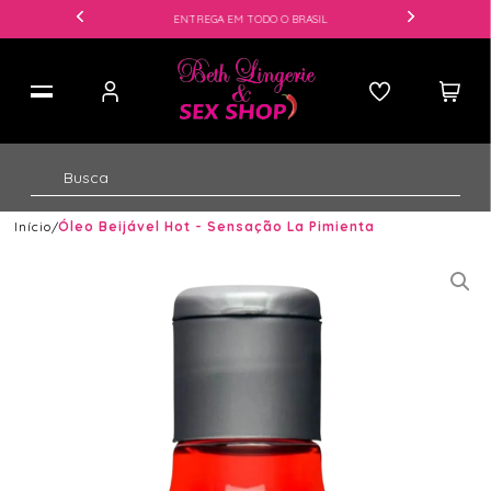
ENTREGA EM TODO O BRASIL
Início
Óleo Beijável Hot - Sensação La Pimienta