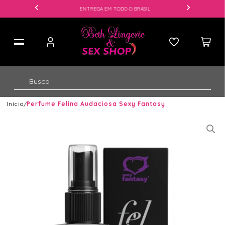
ENTREGA EM TODO O BRASIL
Início
Perfume Felina Audaciosa Sexy Fantasy