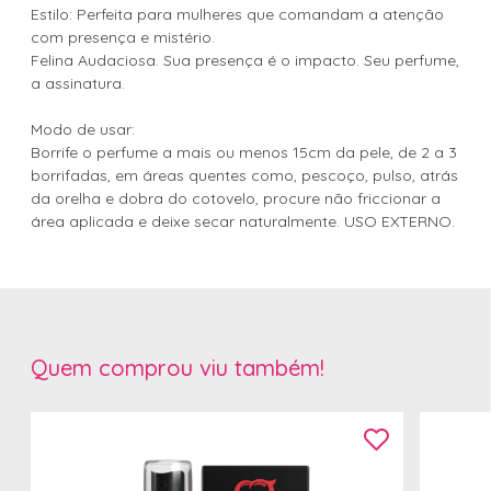
Estilo: Perfeita para mulheres que comandam a atenção
com presença e mistério.
Felina Audaciosa. Sua presença é o impacto. Seu perfume,
a assinatura.
Modo de usar:
Borrife o perfume a mais ou menos 15cm da pele, de 2 a 3
borrifadas, em áreas quentes como, pescoço, pulso, atrás
da orelha e dobra do cotovelo, procure não friccionar a
área aplicada e deixe secar naturalmente. USO EXTERNO.
Quem comprou viu também!