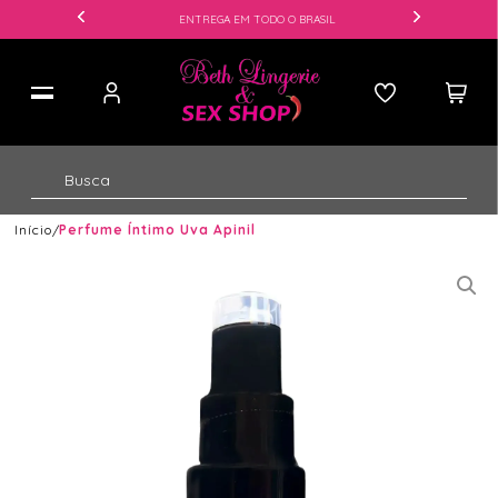
ENTREGA EM TODO O BRASIL
Início
Perfume Íntimo Uva Apinil