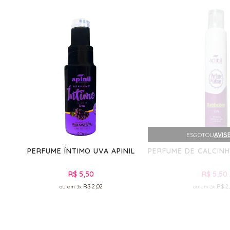
ESGOTOU
AVIS
PERFUME ÍNTIMO UVA APINIL
PERFUME DE CALCINH
R$ 5,50
R$ 5,50
R$ 2,02
R$ 2
3x
3x