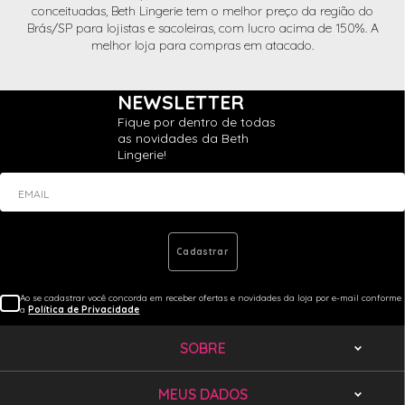
conceituadas, Beth Lingerie tem o melhor preço da região do
Brás/SP para lojistas e sacoleiras, com lucro acima de 150%. A
melhor loja para compras em atacado.
NEWSLETTER
Fique por dentro de todas
as novidades da Beth
Lingerie!
EMAIL
Cadastrar
Ao se cadastrar você concorda em receber ofertas e novidades da loja por e-mail conforme
a
Política de Privacidade
SOBRE
MEUS DADOS