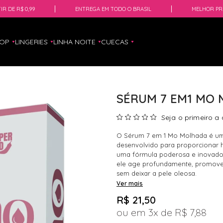
IR DE R$ 0,99
ENTREGA EM TODO O BRASIL
MELHOR PR
HOP
LINGERIES
LINHA NOITE
CUECAS
SÉRUM 7 EM1 MO 
Seja o primeiro a 
O Sérum 7 em 1 Mo Molhada é um v
desenvolvido para proporcionar h
uma fórmula poderosa e inovador
ele age profundamente, promove
sem deixar a pele oleosa.
Ver mais
R$ 21,50
3x
R$ 7,88