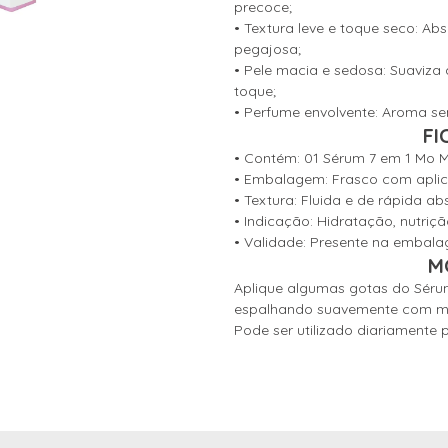
precoce;
• Textura leve e toque seco: A
pegajosa;
• Pele macia e sedosa: Suaviza a
toque;
• Perfume envolvente: Aroma se
FI
• Contém: 01 Sérum 7 em 1 Mo 
• Embalagem: Frasco com aplic
• Textura: Fluida e de rápida ab
• Indicação: Hidratação, nutriçã
• Validade: Presente na embal
M
Aplique algumas gotas do Sérum
espalhando suavemente com mo
Pode ser utilizado diariamente 