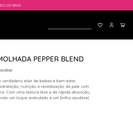
EÇO DO BRÁS
MOLHADA PEPPER BLEND
avaliar
erdadeiro elixir de beleza e bem-estar,
idratação, nutrição e revitalização da pele com
a. Com uma textura leve e de rápida absorção,
ndo um toque aveludado e um brilho saudável,