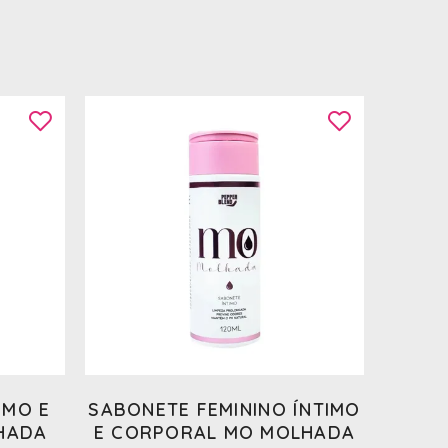
IMO E
SABONETE FEMININO ÍNTIMO
G
HADA
E CORPORAL MO MOLHADA
MOL