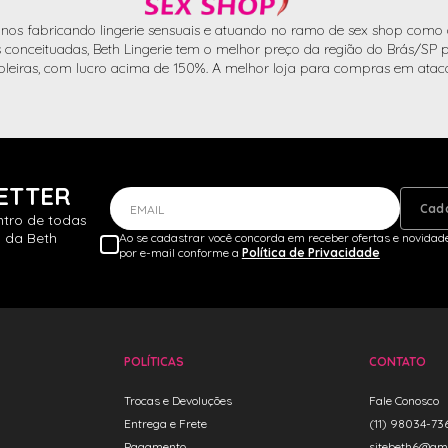
nos fabricando lingerie sensuais e atuando no ramo de sex shop como d
conceituadas, Beth Lingerie tem o melhor preço da região do Brás/SP pa
oleiras, com lucro acima de 150%. A melhor loja para compras em atac
ETTER
Cad
EMAIL
ntro de todas
 da Beth
Ao se cadastrar você concorda em receber ofertas e novidade
por e-mail conforme a
Política de Privacidade
POLÍTICAS
CONTATO
Trocas e Devoluções
Fale Conosco
Entrega e Frete
(11) 98034-73
Pagamento
sitebeth6@gm