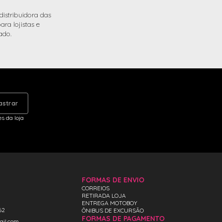
istribuidora das
ra lojistas e
ado.
astrar
s da loja
FORMAS DE ENVIO
CORREIOS
RETIRADA LOJA
ENTREGA MOTOBOY
62
ÔNIBUS DE EXCURSÃO
FORMAS DE PAGAMENTO
ail.com