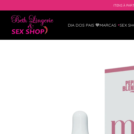
ITENS À PART
DIA DOS PAIS 💙
MARCAS
SEX S