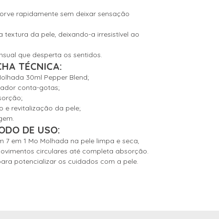
bsorve rapidamente sem deixar sensação
 textura da pele, deixando-a irresistível ao
nsual que desperta os sentidos.
CHA TÉCNICA:
Molhada 30ml Pepper Blend;
ador conta-gotas;
sorção;
o e revitalização da pele;
agem.
ODO DE USO:
 7 em 1 Mo Molhada na pele limpa e seca,
vimentos circulares até completa absorção.
para potencializar os cuidados com a pele.