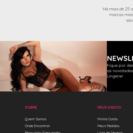
Há mais de 25 a
marcas mais 
sac
NEWSL
Fique por de
as novidades
Lingerie!
SOBRE
MEUS DADOS
Quem Somos
Minha Conta
Onde Encontrar
Meus Pedidos
Perguntas Frequentes
Lista de Desejos