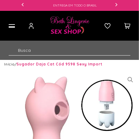
ENTREGA EM TODO O BRASIL
Início
Sugador Daja Cat Cód 9598 Sexy Import