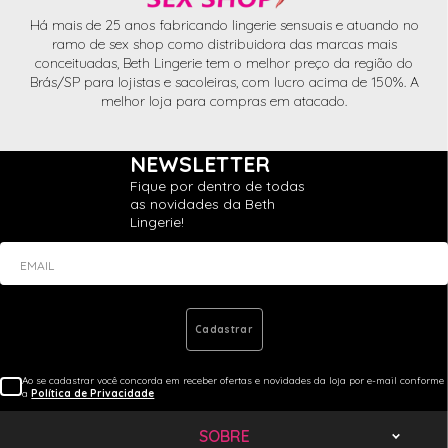
Há mais de 25 anos fabricando lingerie sensuais e atuando no
ramo de sex shop como distribuidora das marcas mais
conceituadas, Beth Lingerie tem o melhor preço da região do
Brás/SP para lojistas e sacoleiras, com lucro acima de 150%. A
melhor loja para compras em atacado.
NEWSLETTER
Fique por dentro de todas
as novidades da Beth
Lingerie!
EMAIL
Cadastrar
Ao se cadastrar você concorda em receber ofertas e novidades da loja por e-mail conforme
a
Política de Privacidade
SOBRE