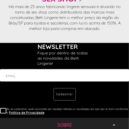
Há mais de 25 anos fabricando lingerie sensuais e atuando no
ramo de sex shop como distribuidora das marcas mais
conceituadas, Beth Lingerie tem o melhor preço da região do
Brás/SP para lojistas e sacoleiras, com lucro acima de 150%. A
melhor loja para compras em atacado.
NEWSLETTER
Fique por dentro de todas
as novidades da Beth
Lingerie!
EMAIL
Cadastrar
Ao se cadastrar você concorda em receber ofertas e novidades da loja por e-mail conforme
a
Política de Privacidade
SOBRE