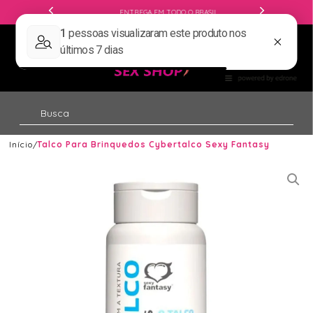
ENTREGA EM TODO O BRASIL
Início
Talco Para Brinquedos Cybertalco Sexy Fantasy