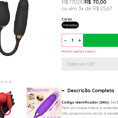
R$ 170,00
R$ 70,00
3x
R$ 25,67
Variadas
Restam apenas 4 peças
Descrição Completa
362
Código identificador (SKU):
Tem um toque macio e aveludado
não proporciona riscos a saúde