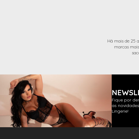
Há mais de 25 a
marcas mais 
sac
NEWSL
Fique por de
as novidades
Lingerie!