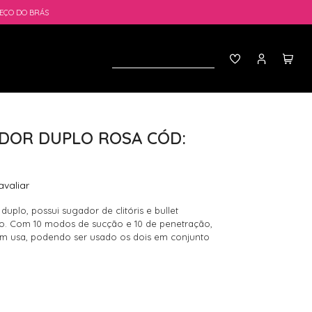
EÇO DO BRÁS
DOR DUPLO ROSA CÓD:
avaliar
uplo, possui sugador de clitóris e bullet
ão. Com 10 modos de sucção e 10 de penetração,
m usa, podendo ser usado os dois em conjunto