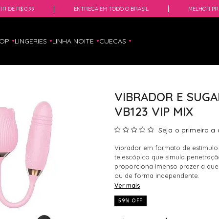
IR DE R$ 0,99
ENTREGA EM TODO O BRASIL
MELHOR PR
HOP
LINGERIES
LINHA NOITE
CUECAS
VIBRADOR E SUGA
VB123 VIP MIX
Seja o primeiro a 
Vibrador em formato de estímulo d
telescópico que simula penetraç
proporciona imenso prazer a que
ou de forma independente.
Ver mais
59% OFF