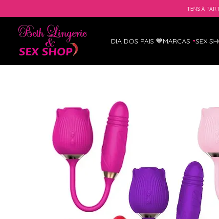
ITENS À PART
DIA DOS PAIS 💙
MARCAS
SEX S