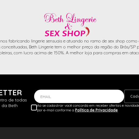
nos fabricando lingerie sensuais e atuando no ramo de sex shop como d
conceituadas, Beth Lingerie tem o melhor preço da região do Brás/SP pa
oleiras, com lucro acima de 150%. A melhor loja para compras em atac
ETTER
Cad
EMAIL
ntro de todas
 da Beth
Ao se cadastrar você concorda em receber ofertas e novidade
por e-mail conforme a
Política de Privacidade