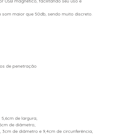
 USB magnético, facilitando seu uso e
m som maior que 50db, sendo muito discreto.
os de penetração
 5,6cm de largura;
6cm de diâmetro;
, 3cm de diâmetro e 9,4cm de circunferência;