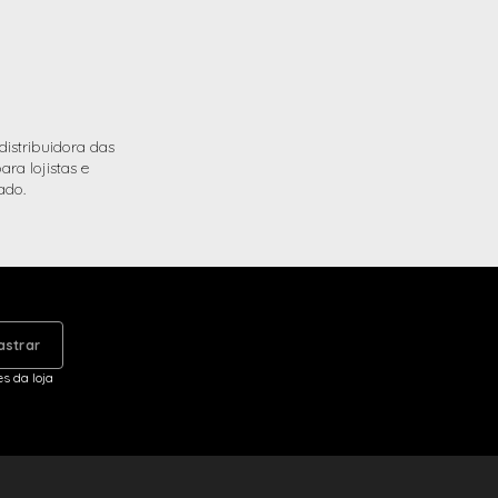
istribuidora das
ra lojistas e
ado.
astrar
s da loja