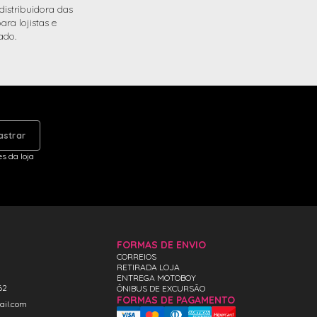
istribuidora das
ra lojistas e
ado.
astrar
s da loja
FORMAS DE ENVIO
CORREIOS
RETIRADA LOJA
ENTREGA MOTOBOY
62
ÔNIBUS DE EXCURSÃO
FORMAS DE PAGAMENTO
ail.com