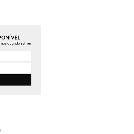
PONÍVEL
emos quando estiver
6