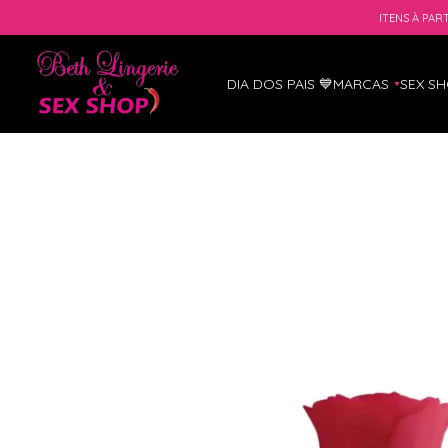
ITENS À PART
DIA DOS PAIS 💙
MARCAS
SEX S