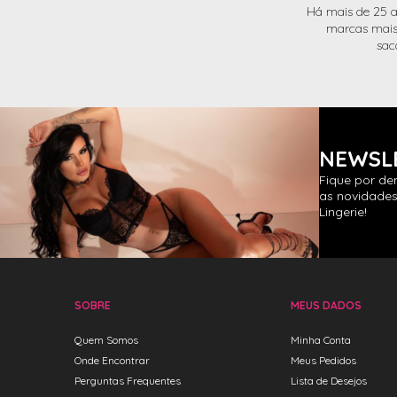
Há mais de 25 a
marcas mais 
sac
NEWSL
Fique por de
as novidades
Lingerie!
SOBRE
MEUS DADOS
Quem Somos
Minha Conta
Onde Encontrar
Meus Pedidos
Perguntas Frequentes
Lista de Desejos