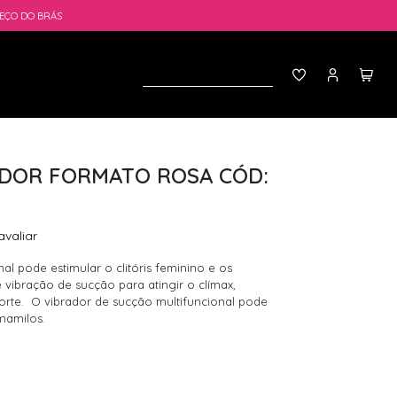
EÇO DO BRÁS
ADOR FORMATO ROSA CÓD:
avaliar
al pode estimular o clitóris feminino e os
vibração de sucção para atingir o clímax,
orte. O vibrador de sucção multifuncional pode
 mamilos.