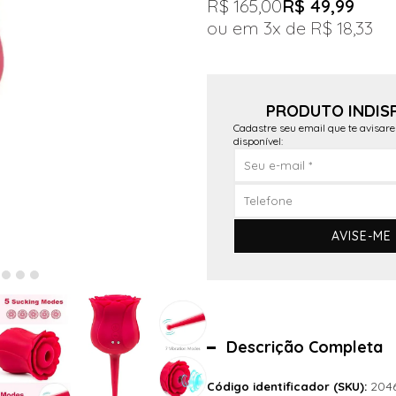
R$ 165,00
R$ 49,99
3x
R$ 18,33
PRODUTO INDIS
Cadastre seu email que te avisar
disponível:
AVISE-ME
Descrição Completa
204
Código identificador (SKU):