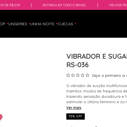
IR DE R$ 0,99
ENTREGA EM TODO O BRASIL
MELHOR PR
HOP
LINGERIES
LINHA NOITE
CUECAS
VIBRADOR E SUG
RS-036
Seja o primeiro a 
O vibrador de sucção multifuncion
mamilos. modos de frequência de 
trazendo sensação duradoura e f
estimular o clitóris feminino e os
Ver mais
70% OFF