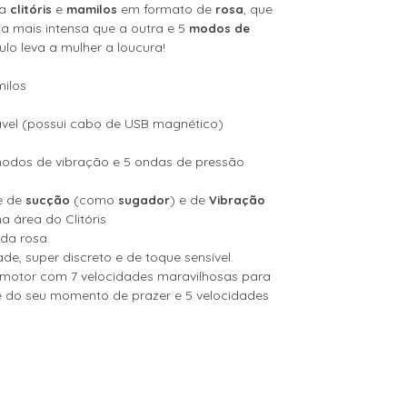
ra
e
em formato de
, que
clitóris
mamilos
rosa
 mais intensa que a outra e 5
modos de
ulo leva a mulher a loucura!
amilos
ável (possui cabo de USB magnético)
modos de vibração e 5 ondas de pressão
e de
(como
) e de
sucção
sugador
Vibração
a área do Clitóris
nda rosa.
ade, super discreto e de toque sensível.
e motor com 7 velocidades maravilhosas para
 do seu momento de prazer e 5 velocidades