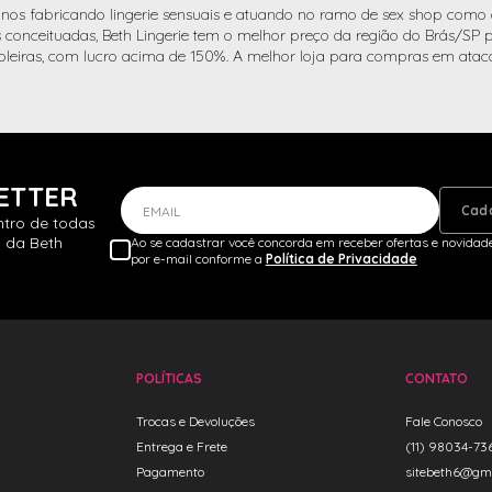
nos fabricando lingerie sensuais e atuando no ramo de sex shop como d
conceituadas, Beth Lingerie tem o melhor preço da região do Brás/SP pa
oleiras, com lucro acima de 150%. A melhor loja para compras em atac
ETTER
Cad
EMAIL
ntro de todas
 da Beth
Ao se cadastrar você concorda em receber ofertas e novidade
por e-mail conforme a
Política de Privacidade
POLÍTICAS
CONTATO
Trocas e Devoluções
Fale Conosco
Entrega e Frete
(11) 98034-73
Pagamento
sitebeth6@gm