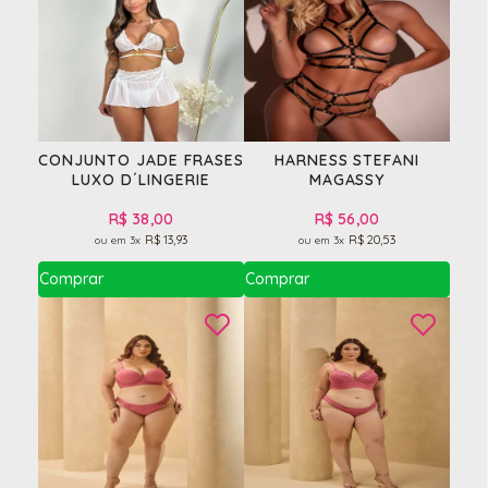
CONJUNTO JADE FRASES
HARNESS STEFANI
LUXO D´LINGERIE
MAGASSY
R$ 38,00
R$ 56,00
R$ 13,93
R$ 20,53
3x
3x