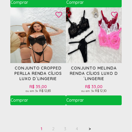
CONJUNTO CROPPED
CONJUNTO MELINDA
PERLLA RENDA CÍLIOS
RENDA CÍLIOS LUXO D
LUXO D´LINGERIE
´LINGERIE
R$ 35,00
R$ 33,00
R$ 12,83
R$ 12,10
3x
3x
1
2
3
4