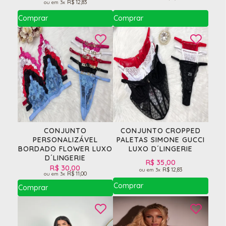
R$ 12,83
3x
CONJUNTO
CONJUNTO CROPPED
PERSONALIZÁVEL
PALETAS SIMONE GUCCI
BORDADO FLOWER LUXO
LUXO D´LINGERIE
D´LINGERIE
R$ 35,00
R$ 30,00
R$ 12,83
3x
R$ 11,00
3x